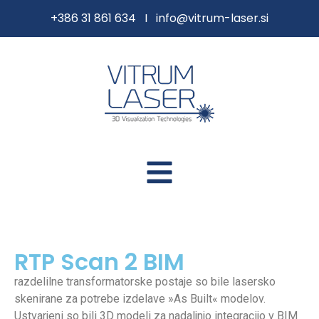
content
+386 31 861 634 I
info@vitrum-laser.si
RTP Scan 2 BIM
razdelilne transformatorske postaje so bile lasersko
skenirane za potrebe izdelave »As Built« modelov.
Ustvarjeni so bili 3D modeli za nadaljnjo integracijo v BIM