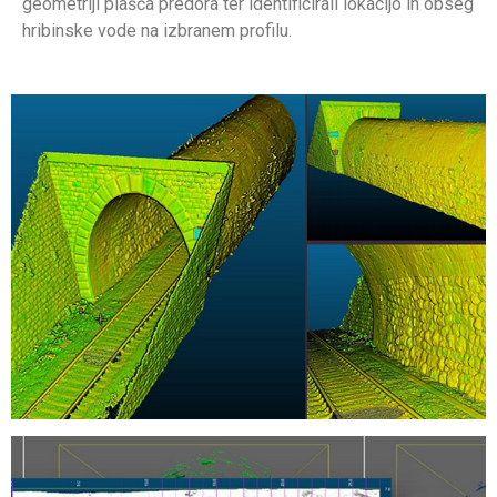
geometriji plašča predora ter identificirali lokacijo in obseg
hribinske vode na izbranem profilu.