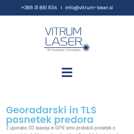
content
+386 31 861 634 I
info@vitrum-laser.si
Georadarski in TLS
posnetek predora
Z uporabo 3D laserja in GPR smo pridobili podatek o