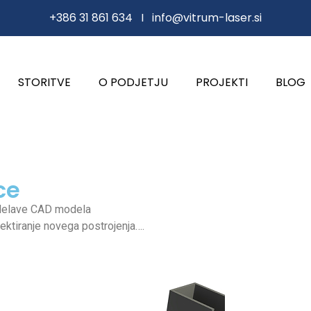
+386 31 861 634 I
info@vitrum-laser.si
STORITVE
O PODJETJU
PROJEKTI
BLOG
ce
zdelave CAD modela
ektiranje novega postrojenja….