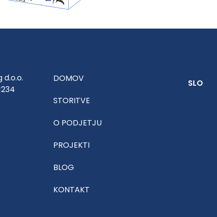
g d.o.o.
DOMOV
SLO
1234
STORITVE
O PODJETJU
PROJEKTI
BLOG
KONTAKT