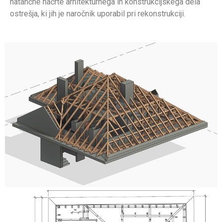
natančne načrte arhitekturnega in konstrukcijskega dela
ostrešja, ki jih je naročnik uporabil pri rekonstrukciji.