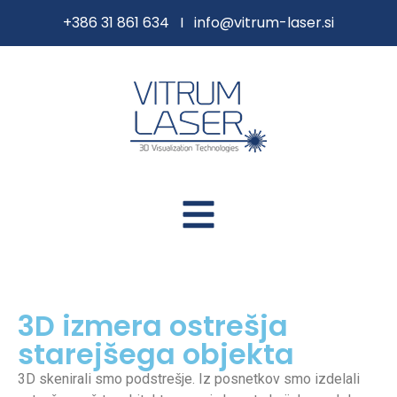
content
+386 31 861 634 I
info@vitrum-laser.si
3D izmera ostrešja
starejšega objekta
3D skenirali smo podstrešje. Iz posnetkov smo izdelali